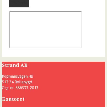
Rävlanda
Strand AB
Köpmansvägen 4B
517 34 Bollebygd
Org. nr. 556333-2013
Kontoret