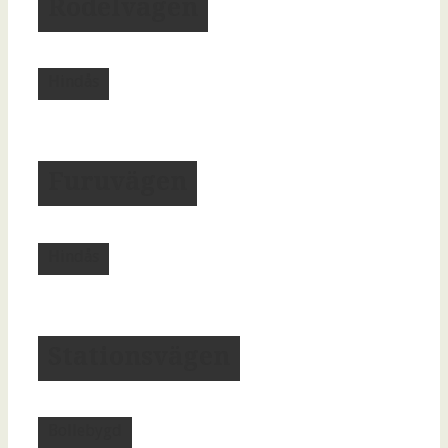
Rodelvägen
Hindås
Furuvägen
Hindås
Stationsvägen
Bollebygd